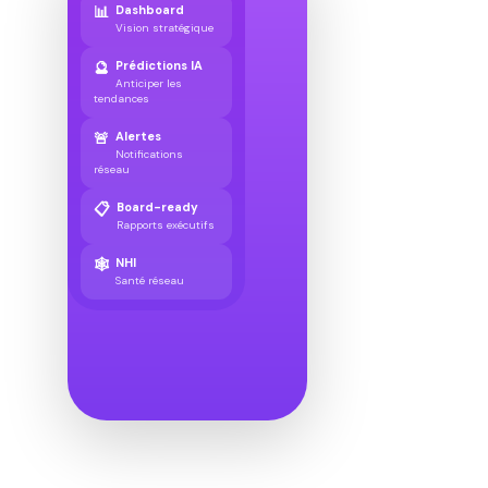
📊
Dashboard
Vision stratégique
🔮
Prédictions IA
Anticiper les
tendances
🚨
Alertes
Notifications
réseau
📋
Board-ready
Rapports exécutifs
🕸️
NHI
Santé réseau