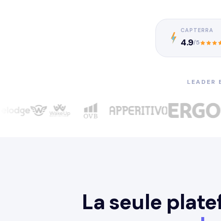
CAPTERRA
4.9
/5
LEADER 
La seule plate