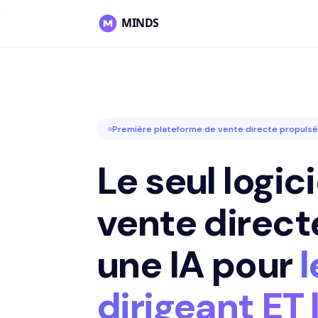
>
MINDS
Première plateforme de vente directe propulsée
Le seul logic
vente direct
une IA pour
l
dirigeant ET 