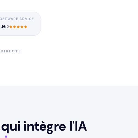
OFTWARE ADVICE
.9
/5
 DIRECTE
ui intègre l'IA