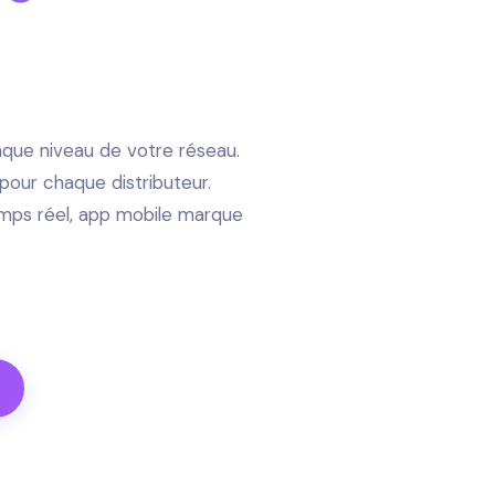
▶
0% IA · EUROPE
haque niveau de votre réseau.
 pour chaque distributeur.
mps réel, app mobile marque