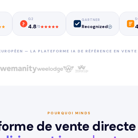
G2
S
GARTNER
4.8
4
Recognized
/5
EUROPÉEN — LA PLATEFORME IA DE RÉFÉRENCE EN VENTE
POURQUOI MINDS
forme de vente directe q