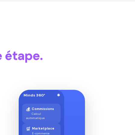
 étape.
Minds 360°
🌐
💰
Commissions
Calcul
automatique
🛒
Marketplace
E-commerce