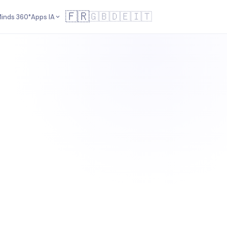
🇫🇷
🇬🇧
🇩🇪
🇮🇹
inds 360°
Apps IA
Radar IA
Board IA digital
dirigeants
Pulse IA
Votre board IA personnel
Twin IA
NEW
Vos agents IA de vente