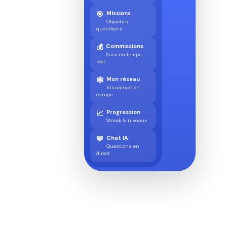
🎯
Missions
Objectifs
quotidiens
💰
Commissions
Suivi en temps
réel
🕸️
Mon réseau
Visualisation
équipe
📈
Progression
Streak & niveaux
💬
Chat IA
Questions en
direct