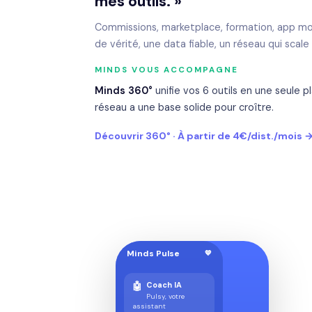
mes outils. »
Commissions, marketplace, formation, app mob
de vérité, une data fiable, un réseau qui scal
MINDS VOUS ACCOMPAGNE
Minds 360°
unifie vos 6 outils en une seule
réseau a une base solide pour croître.
Découvrir 360° · À partir de 4€/dist./mois 
Minds Pulse
💙
🤖
Coach IA
Pulsy, votre
assistant