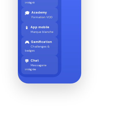
intégré
🎓
Academy
Formation VOD
📱
App mobile
Marque blanche
🎮
Gamification
Challenges &
badges
💬
Chat
Messagerie
intégrée