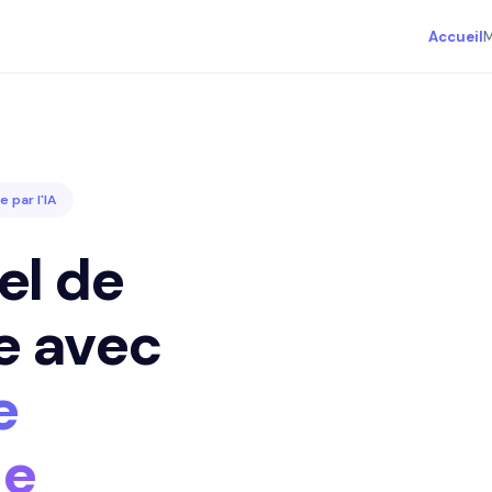
Accueil
M
 par l'IA
iel de
e avec
e
le